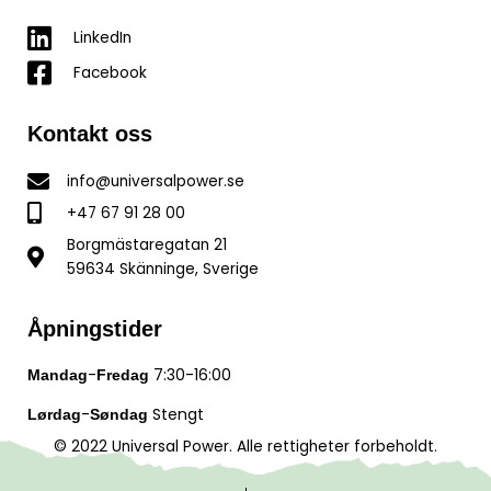
LinkedIn
Facebook
Kontakt oss
info@universalpower.se
+47 67 91 28 00
Borgmästaregatan 21
59634 Skänninge, Sverige
Åpningstider
-
7:30-16:00
Mandag
Fredag
-
Stengt
Lørdag
Søndag
© 2022 Universal Power. Alle rettigheter forbeholdt.