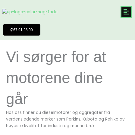
Hoppa
till
innehåll
67 91 28 00
Vi sørger for at
motorene dine
går
Hos oss finner du dieselmotorer og aggregater fra
verdensledende merker som Perkins, Kubota og Rehlko av
høyeste kvalitet for industri og marine bruk.