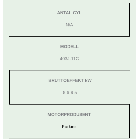
ANTAL CYL
N/A
MODELL
403J-11G
BRUTTOEFFEKT kW
8.6-9.5
MOTORPRODUSENT
Perkins