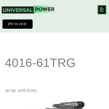
Hoppa
till
innehåll
67 91 28 00
4016-61TRG
ART.NR.
4016-61TRG