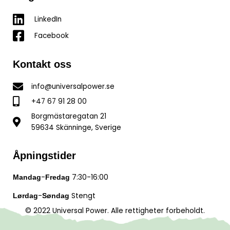
LinkedIn
Facebook
Kontakt oss
info@universalpower.se
+47 67 91 28 00
Borgmästaregatan 21
59634 Skänninge, Sverige
Åpningstider
-
7:30-16:00
Mandag
Fredag
-
Stengt
Lørdag
Søndag
© 2022 Universal Power. Alle rettigheter forbeholdt.