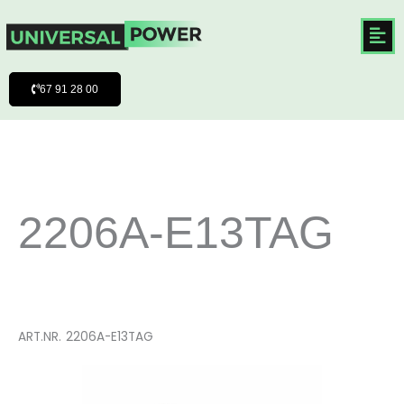
Hoppa
till
innehåll
67 91 28 00
2206A-E13TAG
ART.NR.
2206A-E13TAG