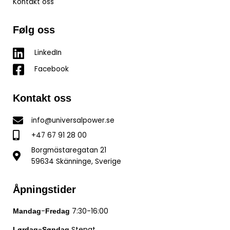
Kontakt oss
Følg oss
LinkedIn
Facebook
Kontakt oss
info@universalpower.se
+47 67 91 28 00
Borgmästaregatan 21
59634 Skänninge, Sverige
Åpningstider
-
7:30-16:00
Mandag
Fredag
-
Stengt
Lørdag
Søndag