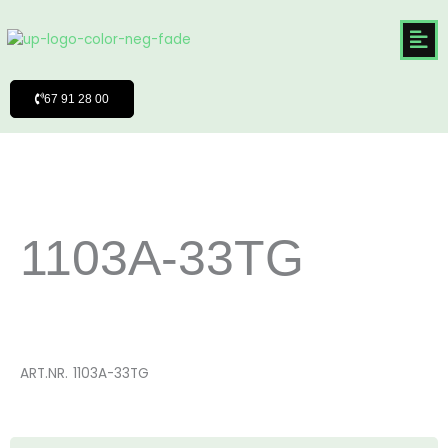
Hoppa
till
innehåll
67 91 28 00
1103A-33TG
ART.NR.
1103A-33TG